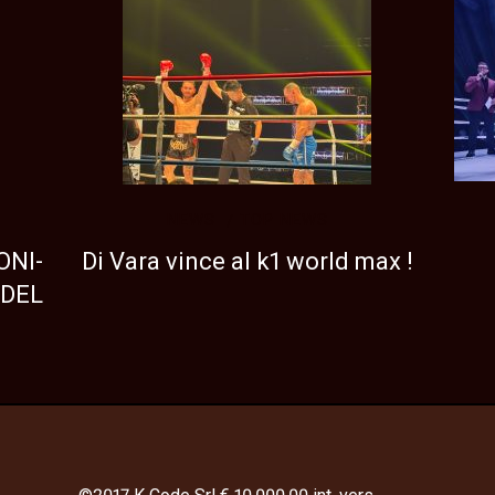
NEWS
TOP NEWS
ONI-
Di Vara vince al k1 world max !
 DEL