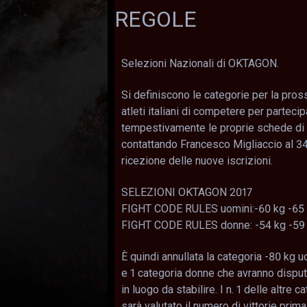
REGOLE
Selezioni Nazionali di OKTAGON.
Si definiscono le categorie per la pro
atleti italiani di competere per parteci
tempestivamente le proprie schede di 
contattando Francesco Migliaccio al 3
ricezione delle nuove iscrizioni.
SELEZIONI OKTAGON 2017
FIGHT CODE RULES uomini:-60 kg -65 k
FIGHT CODE RULES donne: -54 kg -59
È quindi annullata la categoria -80 kg u
e 1 categoria donne che avranno disputa
in luogo da stabilire. I n. 1 delle altre 
sarà valutato il numero di vittorie prima