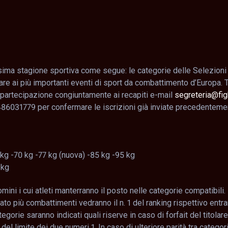
ssima stagione sportiva come segue: le categorie delle Selezioni
pare ai più importanti eventi di sport da combattimento d’Europa. T
partecipazione congiuntamente ai recapiti e-mail
segreteria@figh
486031779 per confermare le iscrizioni già inviate precedenteme
g -70 kg -77 kg (nuova) -85 kg -95 kg
 kg
omini i cui atleti manterranno il posto nelle categorie compatibili
to più combattimenti vedranno il n. 1 del ranking rispettivo entr
categorie saranno indicati quali riserve in caso di forfait del titola
 del limite dei due numeri 1. In caso di ulteriore parità tra catego