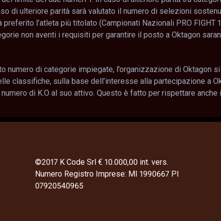
aso di ulteriore parità sarà valutato il numero di selezioni sostenu
arà preferito l’atleta più titolato (Campionati Nazionali PRO FIGH
tegorie non aventi i requisiti per garantire il posto a Oktagon sara
o numero di categorie impiegate, l’organizzazione di Oktagon si r
delle classifiche, sulla base dell’interesse alla partecipazione a 
il numero di K.O al suo attivo. Questo è fatto per rispettare anche 
©2017 K Code Srl € 10.000,00 int. vers.
Numero Registro Imprese: MI 1990667 PI
07920540965