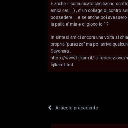
E anche il comunicato che hanno scritto
amici cari …) , e’ un collage di contro 
possedere … e se anche poi avessero p
la palla e’ mia e ci gioco io “ ?
In sintesi amici ancora una volta si chi
propria “purezza” ma poi arriva qualcuno 
Sayonara .
https://www.fijlkam.it/la-federazione/
fijlkam.html
Articolo precedente