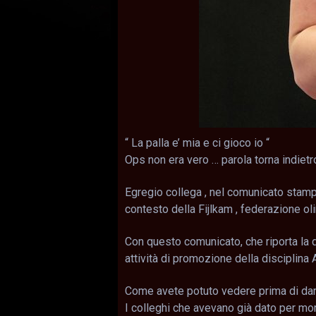
“ La palla e’ mia e ci gioco io “
Ops non era vero … parola torna indietro
Egregio collega , nel comunicato stamp
contesto della Fijlkam , federazione ol
Con questo comunicato, che riporta la d
attività di promozione della disciplina A
Come avete potuto vedere prima di dare
I colleghi che avevano già dato per mo