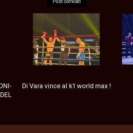
Post correlati
NEWS
TOP NEWS
ONI-
Di Vara vince al k1 world max !
 DEL