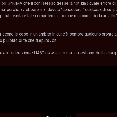
 poi ,PRIMA che il coni stesso desse la notizia ( quale errore di 
sensi: perché avrebbero mai dovuto “concedere “ qualcosa di cui po
otuto vantare tale competenza , perché mai concederla ad altri 
ariscono le cose in un ambito in cui c’è’ sempre qualcuno pronto a 
più puro di te che ti epura , cit .
news-federazione/11487-uww-e-a-mma-la-gestione-della-disciplina