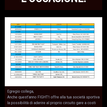
Egregio collega,
Anche quest’anno FIGHT1 offre alla tua società sportiva
la possibilità di aderire al proprio circuito gare a costi