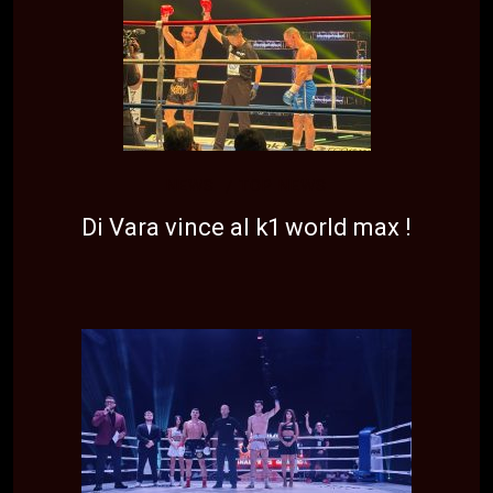
NEWS
TOP NEWS
Di Vara vince al k1 world max !