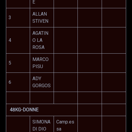
E
ALLAN
3
STIVEN
AGATIN
4
O LA
ROSA
MARCO
5
PISU
ADY
6
GORGOS
48KG-DONNE
SIMONA
Camp.es
DI DIO
sa