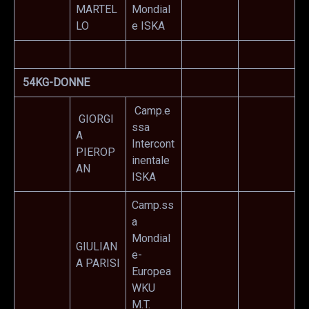
MARTEL
Mondial
LO
e ISKA
54KG-DONNE
Camp.e
GIORGI
ssa
A
Intercont
PIEROP
inentale
AN
ISKA
Camp.ss
a
Mondial
GIULIAN
e-
A PARISI
Europea
WKU
M.T.