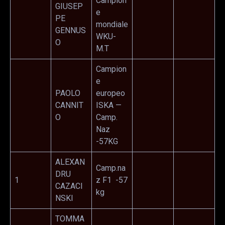
Campion
GIUSEP
e
PE
mondiale
GENNUS
WKU-
O
M.T
Campion
e
PAOLO
europeo
CANNIT
ISKA —
O
Camp.
Naz
-57KG
ALEXAN
Camp.na
DRU
1
z F1 -57
CAZACI
kg
NSKI
TOMMA