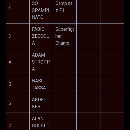
SO
Camp.na
2
SPAMPI
z F1
NATO
FABIO
Superfigt
3
ZECCOL
her
A
Champ.
ADAM
4
STROPP
A
NABIL
5
TASSA
ABDEL
6
KEBIT
ALAN
7
BOLETTI